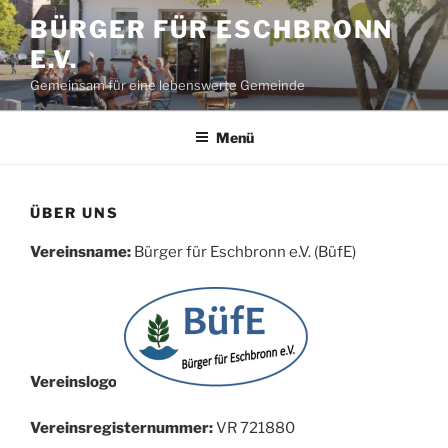
Zum
BÜRGER FÜR ESCHBRONN
Inhalt
E.V.
springen
Gemeinsam für eine lebenswerte Gemeinde
Menü
ÜBER UNS
Vereinsname:
Bürger für Eschbronn e.V. (BüfE)
Vereinslogo:
Vereinsregisternummer:
VR 721880