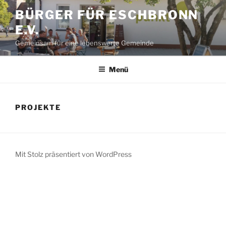
Zum
BÜRGER FÜR ESCHBRONN
Inhalt
E.V.
springen
Gemeinsam für eine lebenswerte Gemeinde
Menü
PROJEKTE
Mit Stolz präsentiert von WordPress